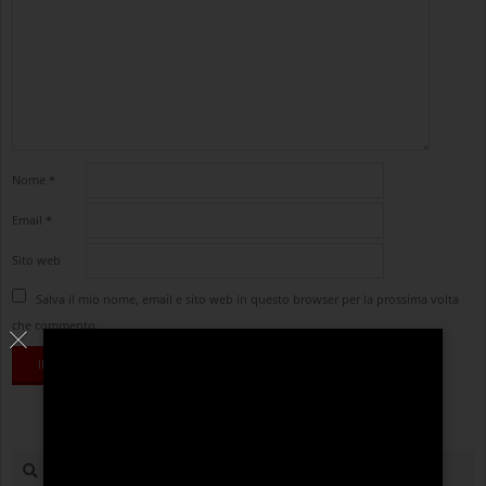
Nome
*
Email
*
Sito web
Salva il mio nome, email e sito web in questo browser per la prossima volta
che commento.
cerca