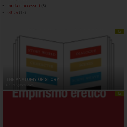
moda e accessori
(3)
ottica
(18)
libri
THE ANATOMY OF STORY
On:
4 Agosto 2026
libri