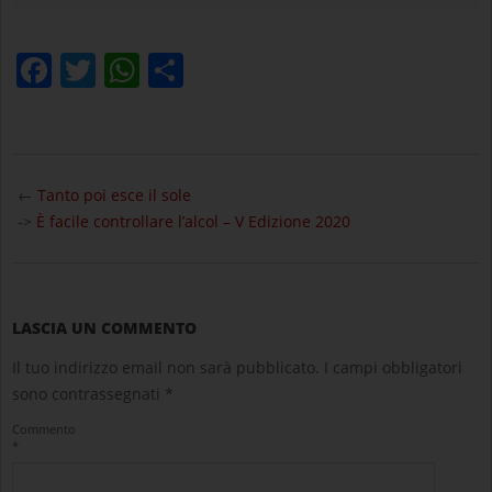
Facebook
Twitter
WhatsApp
Condividi
2024-
02-
←
Tanto poi esce il sole
29
->
È facile controllare l’alcol – V Edizione 2020
LASCIA UN COMMENTO
Il tuo indirizzo email non sarà pubblicato.
I campi obbligatori
sono contrassegnati
*
Commento
*