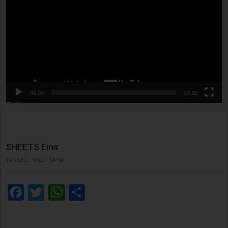
00:00
00:32
SHEETS Eins
TAGGED:
NILS FRAHM
Facebook
Twitter
WhatsApp
Condividi