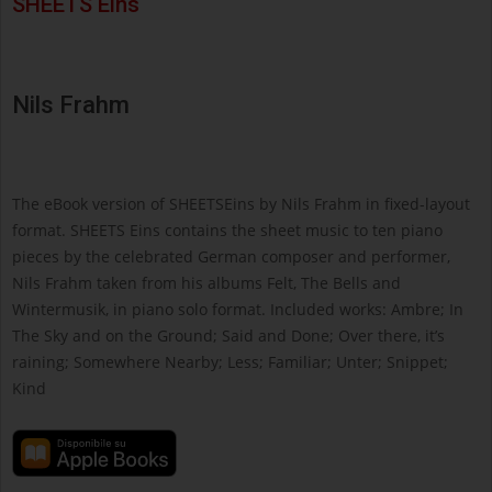
SHEETS Eins
Nils Frahm
The eBook version of SHEETSEins by Nils Frahm in fixed-layout
format. SHEETS Eins contains the sheet music to ten piano
pieces by the celebrated German composer and performer,
Nils Frahm taken from his albums Felt, The Bells and
Wintermusik, in piano solo format. Included works: Ambre; In
The Sky and on the Ground; Said and Done; Over there, it’s
raining; Somewhere Nearby; Less; Familiar; Unter; Snippet;
Kind