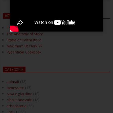
ARTICOLI RECENTI
Empirismo eretico
The Anatomy of Story
Storia dell’altra Italia
Maximum Berserk 27
PydanticAI Cookbook
CATEGORIE
animali
(32)
benessere
(17)
casa e giardino
(16)
cibo e bevande
(18)
erboristeria
(35)
libri
(1.036)