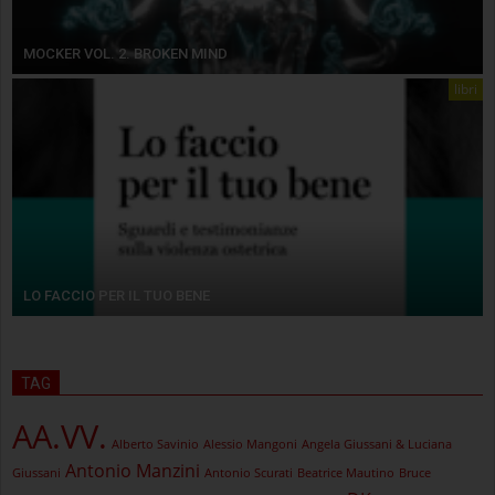
MOCKER VOL. 2. BROKEN MIND
libri
LO FACCIO PER IL TUO BENE
TAG
AA.VV.
Alberto Savinio
Alessio Mangoni
Angela Giussani & Luciana
Antonio Manzini
Giussani
Antonio Scurati
Beatrice Mautino
Bruce