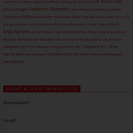
DK
Eiichiro Oda
Sutherland
caduta capelli
Dan Brown
Disney Book Group
Federico Rampini
Enrico Deaglio
Felicia Kingsley
Gaetano Savatteri
Geronimo Stilton
Gilad Soffer
Holly Black
Hugo Pratt
Jack Mars
James Tynion IV
& Jorge Jimenez
Kohei Horikoshi & Andrea Maniscalco
Limes
Limes & AA.VV.
lingoXpress
Lonely Planet, Luigi Farrauto & Piero Pasini
Lucy Score
Marco
Maurizio De Giovanni
Nancy Ross
Malvaldi
Monica Marelli
Olly Richards
Padpilot Ltd
R.C. Stephens
R. L. Stine
Petros Markaris
Polyglot Planet
Rachel Reid
Suu Morishita
Tite Kubo
Sarina Bowen
William Shakespeare
Zerocalcare
ISCRIVITI ALLA NOSTRA NEWSLETTER
Nominativo*
Email*