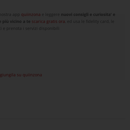
 nostra app
quiinzona
e leggere
nuovi consigli e curiosita' e
e più vicino a te
scarica gratis ora
, ed usa le fidelity card, le
i e prenota i servizi disponibili
aggiungila su quiinzona