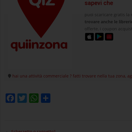
sapevi che
puoi scaricare gratis la
trovare anche le libreri
offerte, i coupon acquist
hai una attività commerciale ? fatti trovare nella tua zona, 
Facebook
Twitter
WhatsApp
Condividi
2023-
11-
←
Scherzetto o ragnetto?