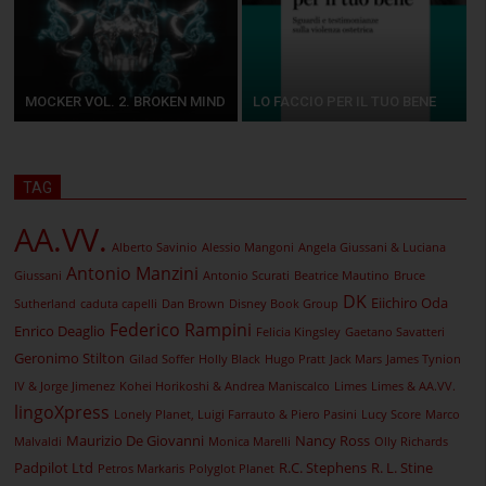
MOCKER VOL. 2. BROKEN MIND
LO FACCIO PER IL TUO BENE
TAG
AA.VV.
Alberto Savinio
Alessio Mangoni
Angela Giussani & Luciana
Antonio Manzini
Giussani
Antonio Scurati
Beatrice Mautino
Bruce
DK
Eiichiro Oda
Sutherland
caduta capelli
Dan Brown
Disney Book Group
Federico Rampini
Enrico Deaglio
Felicia Kingsley
Gaetano Savatteri
Geronimo Stilton
Gilad Soffer
Holly Black
Hugo Pratt
Jack Mars
James Tynion
IV & Jorge Jimenez
Kohei Horikoshi & Andrea Maniscalco
Limes
Limes & AA.VV.
lingoXpress
Lonely Planet, Luigi Farrauto & Piero Pasini
Lucy Score
Marco
Maurizio De Giovanni
Nancy Ross
Malvaldi
Monica Marelli
Olly Richards
Padpilot Ltd
R.C. Stephens
R. L. Stine
Petros Markaris
Polyglot Planet