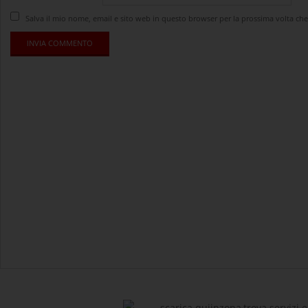
Salva il mio nome, email e sito web in questo browser per la prossima volta c
scarica quiinzona,trova servizi e 