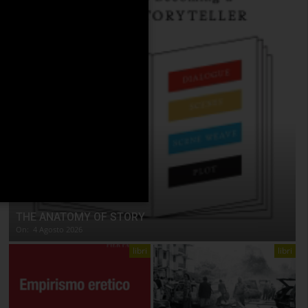
THE ANATOMY OF STORY
On:
4 Agosto 2026
libri
libri