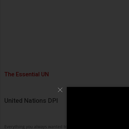
The Essential UN
United Nations DPI
Everything you always wanted to know about the United Nations i