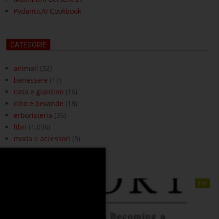
PydanticAI Cookbook
CATEGORIE
animali
(32)
benessere
(17)
casa e giardino
(16)
cibo e bevande
(18)
erboristeria
(35)
libri
(1.036)
moda e accessori
(3)
ottica
(18)
libri