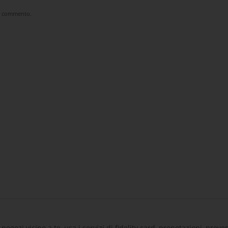
he commento.
negozi vicino a te, usa i servizi di fidelity card, prenotazioni, preven