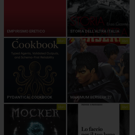
EMPIRISMO ERETICO
STORIA DELL’ALTRA ITALIA
libri
libri
PYDANTICAI COOKBOOK
MAXIMUM BERSERK 27
libri
libri