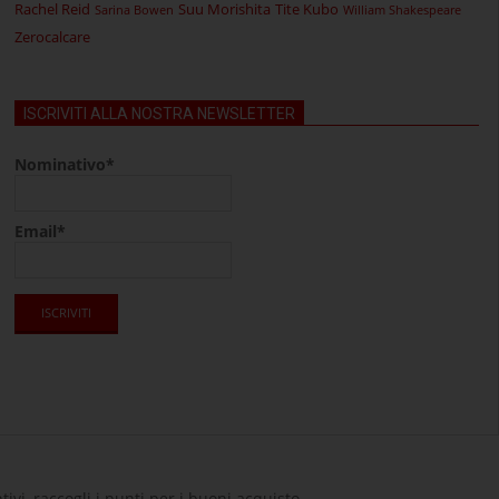
Rachel Reid
Suu Morishita
Tite Kubo
Sarina Bowen
William Shakespeare
Zerocalcare
ISCRIVITI ALLA NOSTRA NEWSLETTER
Nominativo*
Email*
tivi, raccogli i punti per i buoni acquisto