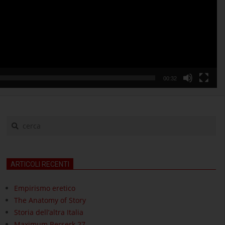
00:32
cerca
ARTICOLI RECENTI
Empirismo eretico
The Anatomy of Story
Storia dell’altra Italia
Maximum Berserk 27